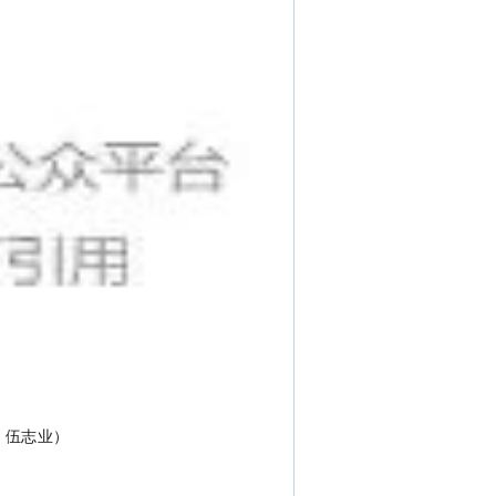
 伍志业
）