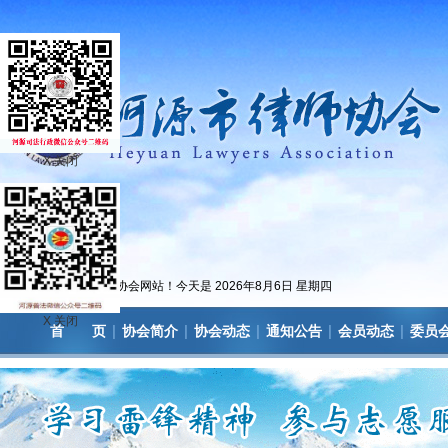
X 关闭
欢迎访问河源市律师协会网站！今天是
2026年8月6日 星期四
X 关闭
|
|
|
|
|
首 页
协会简介
协会动态
通知公告
会员动态
委员